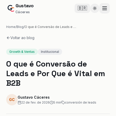
Gustavo
🇧🇷
Cambiar te
Cáceres
Home
/
Blog
/
O que é Conversão de Leads e Por Que é Vital em B2B
Voltar ao blog
Growth & Ventas
Institucional
O que é Conversão de
Leads e Por Que é Vital em
B2B
Gustavo Cáceres
GC
22 de fev. de 2026
5
min
conversión de leads