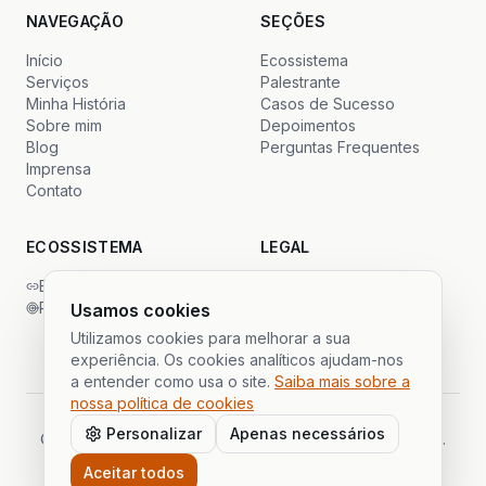
NAVEGAÇÃO
SEÇÕES
Início
Ecossistema
Serviços
Palestrante
Minha História
Casos de Sucesso
Sobre mim
Depoimentos
Blog
Perguntas Frequentes
Imprensa
Contato
ECOSSISTEMA
LEGAL
Backlinks Global
Privacidade
PrimeSDR
Termos
Usamos cookies
Cookies
Utilizamos cookies para melhorar a sua
experiência. Os cookies analíticos ajudam-nos
a entender como usa o site.
Saiba mais sobre a
nossa política de cookies
Personalizar
Apenas necessários
©
2026
Gustavo Cáceres.
Todos os direitos reservados.
Parte do ecossistema Publi Partner
Aceitar todos