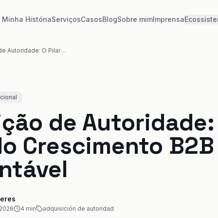
Minha História
Serviços
Casos
Blog
Sobre mim
Imprensa
Ecossist
Aquisição de Autoridade: O Pilar do Crescimento B2B Sustentável
ucional
ição de Autoridade:
 do Crescimento B2B
ntável
eres
 2026
4
min
adquisición de autoridad