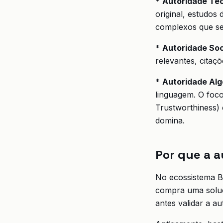
*
Autoridade Té
original, estudos
complexos que se
*
Autoridade Soc
relevantes, citaçõ
*
Autoridade Alg
linguagem. O foco
Trustworthiness)
domina.
Por que a a
No ecossistema B2
compra uma soluçã
antes validar a a