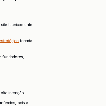
 site tecnicamente
 estratégico
focada
r fundadores,
alta intenção.
núncios, pois a