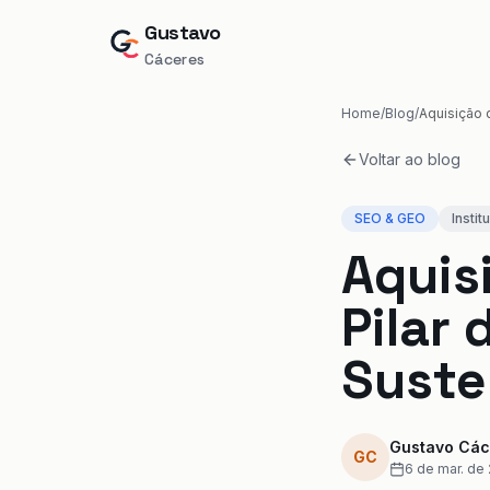
Gustavo
Cáceres
Home
/
Blog
/
Voltar ao blog
SEO & GEO
Instit
Aquis
Pilar
Suste
Gustavo Các
GC
6 de mar. de