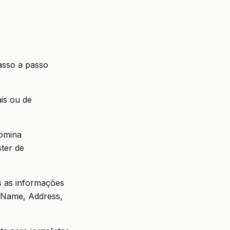
passo a passo
ais ou de
domina
ter de
as as informações
- Name, Address,