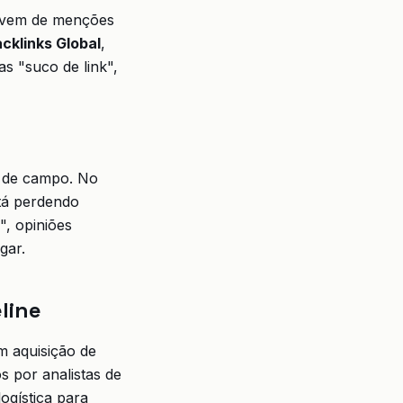
e vem de menções
cklinks Global
,
s "suco de link",
a de campo. No
tá perdendo
", opiniões
gar.
line
m aquisição de
s por analistas de
ogística para