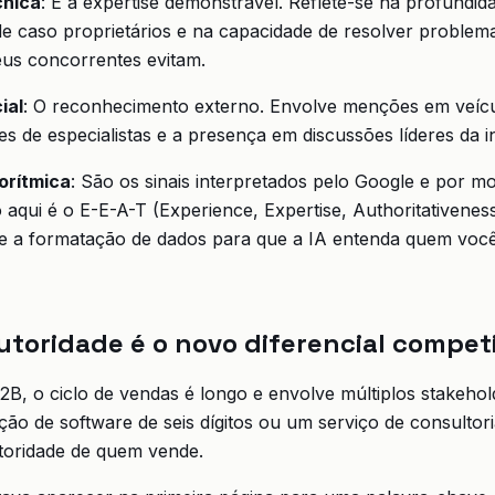
cnica
: É a expertise demonstrável. Reflete-se na profundi
 de caso proprietários e na capacidade de resolver problem
us concorrentes evitam.
ial
: O reconhecimento externo. Envolve menções em veícu
es de especialistas e a presença em discussões líderes da in
orítmica
: São os sinais interpretados pelo Google e por m
 aqui é o E-E-A-T (Experience, Expertise, Authoritativenes
 e a formatação de dados para que a IA entenda quem você
utoridade é o novo diferencial compet
B, o ciclo de vendas é longo e envolve múltiplos stakeho
o de software de seis dígitos ou um serviço de consultori
utoridade de quem vende.