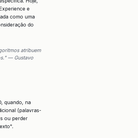
specífica. Hoje,
Experience e
citada como uma
onsideração do
goritmos atribuem
os." — Gustavo
O, quando, na
icional (palavras-
os ou perder
exto".