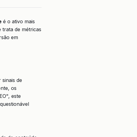
e
é o ativo mais
 trata de métricas
ersão em
 sinais de
ente, os
EO", este
questionável