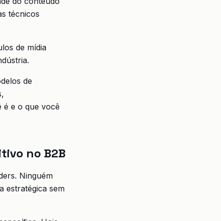
dade do conteúdo
as técnicos
los de mídia
dústria.
odelos de
s,
 é e o que você
itivo no B2B
lders. Ninguém
a estratégica sem