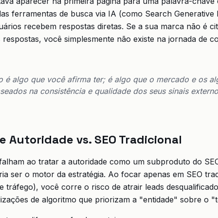
ava aparecer na primeira página para uma palavra-chave e
as ferramentas de busca via IA (como Search Generative 
suários recebem respostas diretas. Se a sua marca não é 
 respostas, você simplesmente não existe na jornada de c
o é algo que você afirma ter; é algo que o mercado e os al
seados na consistência e qualidade dos seus sinais extern
e Autoridade vs. SEO Tradicional
falham ao tratar a autoridade como um subproduto do SE
ria ser o motor da estratégia. Ao focar apenas em SEO trad
 tráfego), você corre o risco de atrair leads desqualificad
izações de algoritmo que priorizam a "entidade" sobre o "t