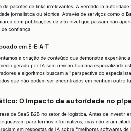
de pacotes de links irrelevantes. A verdadeira autoridad
idade jornalística ou técnica. Através de serviços como o
Ba
arca com publicações de alto nível que passam não apena
 de confiança.
ocado em E-E-A-T
entamos a criação de conteúdo que demonstra experiênci
médio gerado por IA sem revisão humana especializada es
dores e algoritmos buscam a "perspectiva do especialista
ados que não podem ser encontrados em nenhum outro lu
tico: O impacto da autoridade no pipe
sa de SaaS B2B no setor de logística. Antes de investir e
ranqueavam para termos informativos, mas não eram citado
eciam em respostas de IA sobre "melhores softwares de l