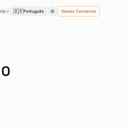
🇧🇷
ema
Português
Vamos Conversar
Cambiar tema
 O