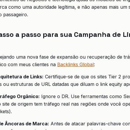
arca como uma autoridade legítima, e não apenas mais um s
do passageiro.
passo a passo para sua Campanha de L
nejando uma nova fase de expansão ou recuperação de tráf
lico com meus clientes na
Backlinks Global
:
quitetura de Links:
Certifique-se de que os sites Tier 2 p
ou estruturas de URL datadas que diluam o link equity apó
Tráfego Orgânico:
Ignore o DR. Use ferramentas como Se
o site de origem tem tráfego real nas regiões onde você oper
kets).
e Âncoras de Marca:
Antes de atacar palavras-chave com