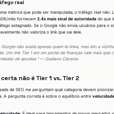
ráfego real
ma métrica que pode ser manipulada; o tráfego real não. L
 ≥50K/mês fornecem
2.4x mais sinal de autoridade
do que l
ráfego estagnado. Se o Google não envia usuários para o si
avelmente não valoriza o link que sai dele.
 Google não avalia apenas quem te linka, mas sim a vizinha
e. Um link Tier 1 em um portal de finanças vale mais que c
onteúdo de apostas." — Gustavo Cáceres
erta não é Tier 1 vs. Tier 2
ads de SEO me perguntam qual categoria devem priorizar.
 A pergunta correta é sobre o equilíbrio entre
velocidade
.
velocidade:
É ideal para lançamentos de novos mercados 