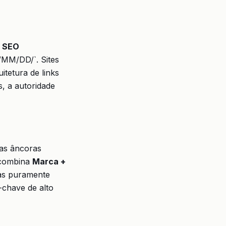
e SEO
/MM/DD/`. Sites
itetura de links
s, a autoridade
as âncoras
e combina
Marca +
as puramente
-chave de alto