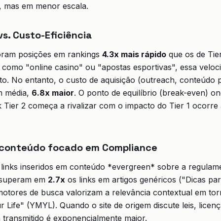
o, mas em menor escala.
vs. Custo-Eficiência
horam posições em rankings
4.3x mais rápido
que os de Tie
s como "online casino" ou "apostas esportivas", essa veloci
to. No entanto, o custo de aquisição (outreach, conteúdo
m média,
6.8x maior
. O ponto de equilíbrio (break-even) on
 Tier 2 começa a rivalizar com o impacto do Tier 1 ocorre
o conteúdo focado em Compliance
 links inseridos em conteúdo *evergreen* sobre a regulam
s superam em
2.7x
os links em artigos genéricos ("Dicas par
otores de busca valorizam a relevância contextual em tor
Life" (YMYL). Quando o site de origem discute leis, licen
a transmitido é exponencialmente maior.