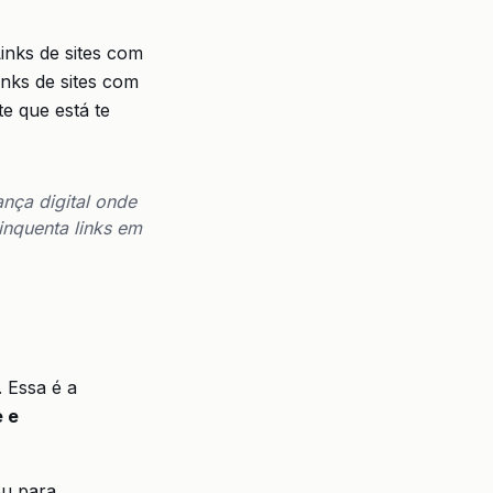
inks de sites com
inks de sites com
te que está te
nça digital onde
inquenta links em
 Essa é a
 e
ou para