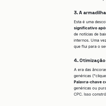
3. A armadilh
Esta é uma desco
significativo apó
de notícias de ba
internos. Uma vez 
que flui para o se
4. Otimizaçã
A era das âncora
genéricas ("cliqu
Palavra-chave c
genéricas ou pur
CPC. Isso constró