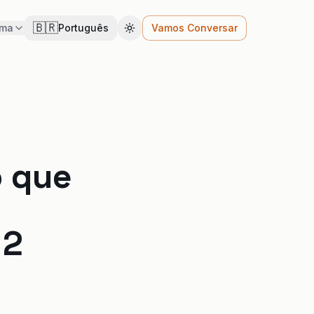
🇧🇷
ema
Português
Vamos Conversar
Cambiar tema
o que
 2