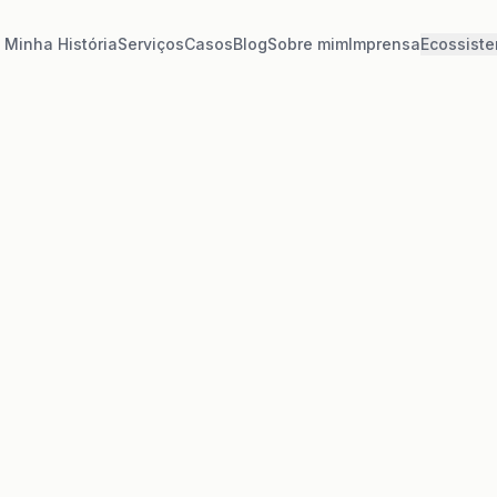
Minha História
Serviços
Casos
Blog
Sobre mim
Imprensa
Ecossist