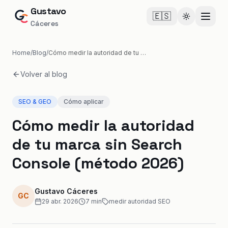
Gustavo
🇪🇸
Cambiar te
Cáceres
Home
/
Blog
/
Cómo medir la autoridad de tu marca sin Search Console (método 2026)
Volver al blog
SEO & GEO
Cómo aplicar
Cómo medir la autoridad
de tu marca sin Search
Console (método 2026)
Gustavo Cáceres
GC
29 abr. 2026
7
min
medir autoridad SEO