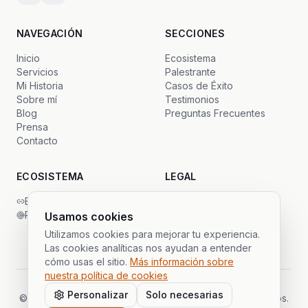
NAVEGACIÓN
SECCIONES
Inicio
Ecosistema
Servicios
Palestrante
Mi Historia
Casos de Éxito
Sobre mí
Testimonios
Blog
Preguntas Frecuentes
Prensa
Contacto
ECOSISTEMA
LEGAL
Backlinks Global
Privacidad
PrimeSDR
Términos
Usamos cookies
Cookies
Utilizamos cookies para mejorar tu experiencia.
Las cookies analíticas nos ayudan a entender
cómo usas el sitio.
Más información sobre
nuestra política de cookies
Personalizar
Solo necesarias
©
2026
Gustavo Cáceres.
Todos los derechos reservados.